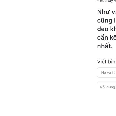
– Rửa tay 
Như vậ
cũng 
đeo k
cần kế
nhất.
Viết bì