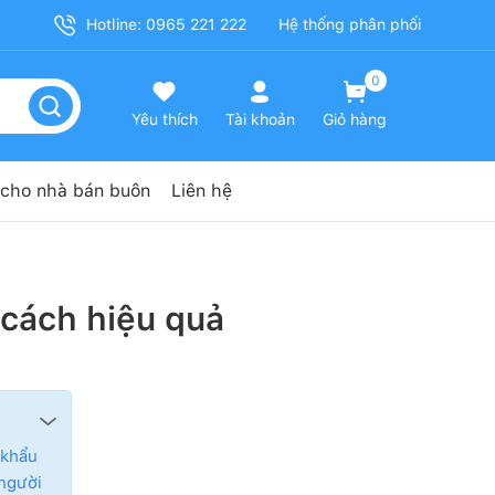
Hotline: 0965 221 222
Hệ thống phân phối
0
Yêu thích
Tài khoản
Giỏ hàng
cho nhà bán buôn
Liên hệ
 cách hiệu quả
 khẩu
 người