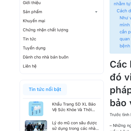
Giới thiệu
nhằm tự 
Cách d
Sản phẩm
Như v
Khuyến mại
mình 
Chứng nhận chất lượng
cần p
quan 
Tin tức
bệnh 
Tuyển dụng
Dành cho nhà bán buôn
Các 
Liên hệ
đó v
pháp
Tin tức nổi bật
bảo 
Khẩu Trang 5D XL Bảo
Vệ Sức Khỏe Và Thời
Trước tình
Trang Trong Một Sản
Phẩm
Lý do mũ con sâu được
– Những ng
sử dụng trong các nhà