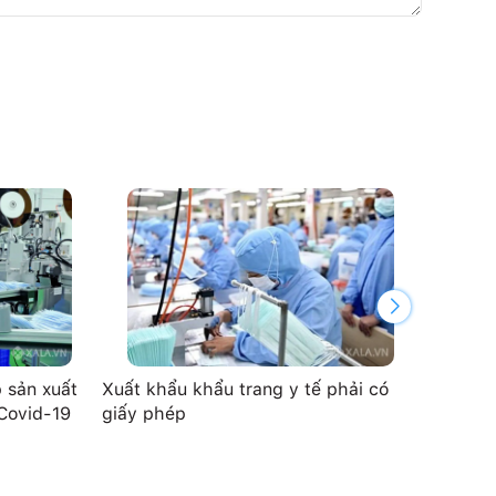
 sản xuất
Xuất khẩu khẩu trang y tế phải có
Tiêu c
 Covid-19
giấy phép
tế