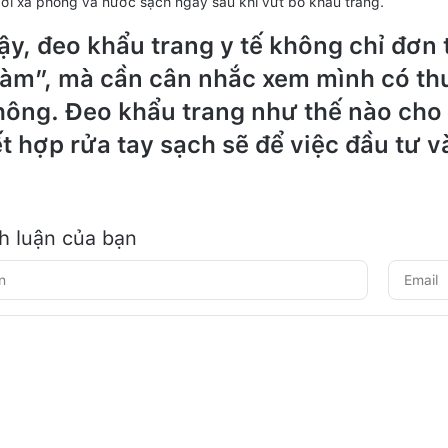
với xà phòng và nước sạch ngay sau khi vứt bỏ khẩu trang.
y, đeo khẩu trang y tế không chỉ đơn 
làm”, mà cần cân nhắc xem mình có th
hông. Đeo khẩu trang như thế nào cho 
t hợp rửa tay sạch sẽ để việc đầu tư 
nh luận của bạn