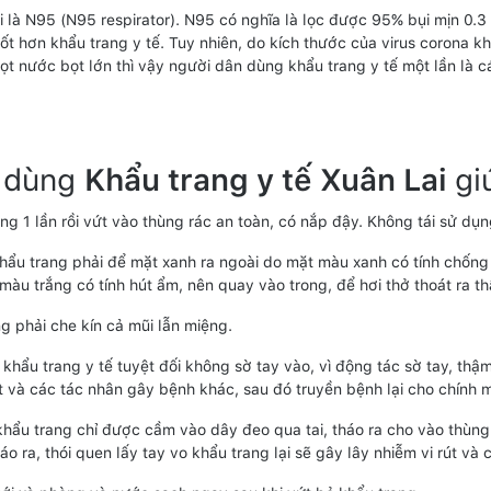
i là N95 (N95 respirator). N95 có nghĩa là lọc được 95% bụi mịn 0.3
tốt hơn khẩu trang y tế. Tuy nhiên, do kích thước của virus corona 
giọt nước bọt lớn thì vậy người dân dùng khẩu trang y tế một lần l
 dùng
Khẩu trang y tế Xuân Lai
gi
ng 1 lần rồi vứt vào thùng rác an toàn, có nắp đậy. Không tái sử dụ
khẩu trang phải để mặt xanh ra ngoài do mặt màu xanh có tính chốn
màu trắng có tính hút ẩm, nên quay vào trong, để hơi thở thoát ra t
g phải che kín cả mũi lẫn miệng.
khẩu trang y tế tuyệt đối không sờ tay vào, vì động tác sờ tay, thậm
út và các tác nhân gây bệnh khác, sau đó truyền bệnh lại cho chính
 khẩu trang chỉ được cầm vào dây đeo qua tai, tháo ra cho vào thùn
áo ra, thói quen lấy tay vo khẩu trang lại sẽ gây lây nhiễm vi rút v