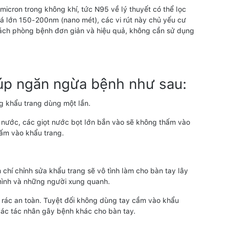
 micron trong không khí, tức N95 về lý thuyết có thể lọc
khá lớn 150-200nm (nano mét), các vi rút này chủ yếu cư
à cách phòng bệnh đơn giản và hiệu quả, không cần sử dụng
úp ngăn ngừa bệnh như sau:
ng khẩu trang dùng một lần.
g nước, các giọt nước bọt lớn bắn vào sẽ không thấm vào
hấm vào khẩu trang.
 chí chỉnh sửa khẩu trang sẽ vô tình làm cho bàn tay lây
 mình và những người xung quanh.
g rác an toàn. Tuyệt đối không dùng tay cầm vào khẩu
à các tác nhân gây bệnh khác cho bàn tay.