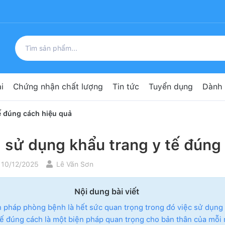
i
Chứng nhận chất lượng
Tin tức
Tuyển dụng
Dành 
ế đúng cách hiệu quả
 sử dụng khẩu trang y tế đúng
 10/12/2025
Lê Văn Sơn
Nội dung bài viết
n pháp phòng bệnh là hết sức quan trọng trong đó việc sử dụng
tế đúng cách là một biện pháp quan trọng cho bản thân của mỗi