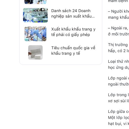
mầm bệnh 
máy linh kiện điện tử
Danh sách 24 Doanh
– Người kh
nghiệp sản xuất khẩu
mang khẩu 
trang y tế chống dịch
Covid-19
– Ngoài ra
Xuất khẩu khẩu trang y
ở môi trườ
tế phải có giấy phép
Thị trường
Tiêu chuẩn quốc gia về
hấp, có 2 l
khẩu trang y tế
Loại thứ n
học ứng dụ
Lớp ngoài 
ngoài thườ
Lớp trong l
xơ sợi sùi 
Lớp giữa c
Một lớp lọ
hạt bụi, vi