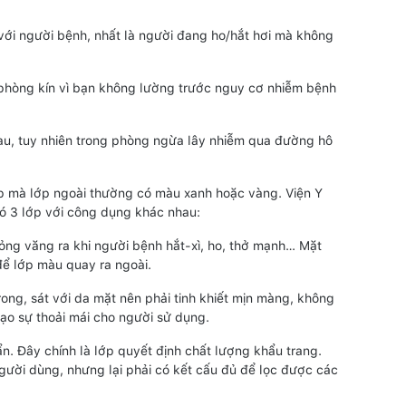
 với người bệnh, nhất là người đang ho/hắt hơi mà không
 phòng kín vì bạn không lường trước nguy cơ nhiễm bệnh
nhau, tuy nhiên trong phòng ngừa lây nhiễm qua đường hô
lớp mà lớp ngoài thường có màu xanh hoặc vàng. Viện Y
ó 3 lớp với công dụng khác nhau:
ỏng văng ra khi người bệnh hắt-xì, ho, thở mạnh… Mặt
để lớp màu quay ra ngoài.
rong, sát với da mặt nên phải tinh khiết mịn màng, không
tạo sự thoải mái cho người sử dụng.
n. Đây chính là lớp quyết định chất lượng khẩu trang.
gười dùng, nhưng lại phải có kết cấu đủ để lọc được các