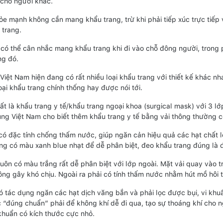
cho người khác.
ỏe mạnh không cần mang khẩu trang, trừ khi phải tiếp xúc trực tiếp
trang.
, có thể cân nhắc mang khẩu trang khi đi vào chỗ đông người, trong
ng đó.
 Việt Nam hiện đang có rất nhiều loại khẩu trang với thiết kế khác 
oại khẩu trang chính thống hay được nói tới.
hất là khẩu trang y tế/khẩu trang ngoại khoa (surgical mask) với 3 
ng Việt Nam cho biết thêm khẩu trang y tế bằng vải thông thường c
có đặc tính chống thấm nước, giúp ngăn cản hiệu quả các hạt chất l
ng có màu xanh blue nhạt để dễ phân biệt, đeo khẩu trang đúng là 
uôn có màu trắng rất dễ phân biệt với lớp ngoài. Mặt vải quay vào t
lông gây khó chịu. Ngoài ra phải có tính thấm nước nhằm hút mồ hôi 
ó tác dụng ngăn các hạt dịch văng bắn và phải lọc được bụi, vi khuẩ
c “đúng chuẩn” phải để không khí dễ đi qua, tạo sự thoáng khí cho n
 khuẩn có kích thước cực nhỏ.