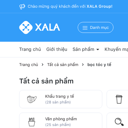
Chào mừng quý khách đến với
XALA Group!
Danh mục
Trang chủ
Giới thiệu
Sản phẩm
Khuyến mạ
Nguyên phụ liệu sản xuất
Băng dính 3M
Bảo hộ lao động
Vật tư y tế
Vật tư phòng sạch
Văn phòng phẩm
Cốc giấy
Khẩu trang y tế
Trang chủ
Tất cả sản phẩm
bọc tóc y tế
Tất cả sản phẩm
Khẩu trang y tế
(28 sản phẩm)
Văn phòng phẩm
(25 sản phẩm)