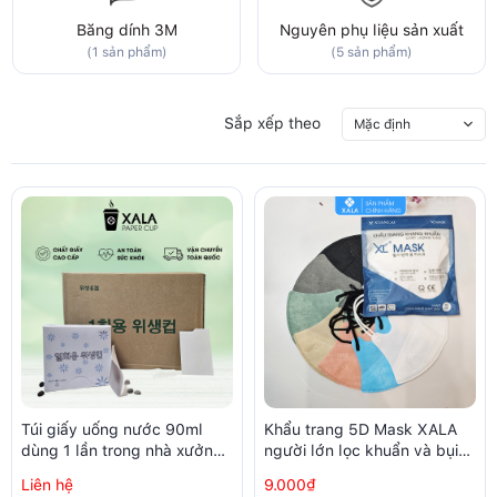
Băng dính 3M
Nguyên phụ liệu sản xuất
(1 sản phẩm)
(5 sản phẩm)
Sắp xếp theo
Mặc định
Túi giấy uống nước 90ml
Khẩu trang 5D Mask XALA
dùng 1 lần trong nhà xưởng,
người lớn lọc khuẩn và bụi
phòng sạch (250 chiếc /
trên 99% (10 chiếc/ túi)
Liên hệ
9.000₫
hộp)