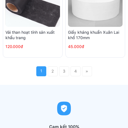
Vải than hoạt tính sản xuất
Giấy kháng khuẩn Xuân Lai
khẩu trang
khổ 170mm
120.000₫
45.000₫
1
2
3
4
»
Cam kết 100%