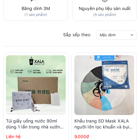
Băng dính 3M
Nguyên phụ liệu sản xuất
(1 sản phẩm)
(5 sản phẩm)
Sắp xếp theo
Mặc định
Túi giấy uống nước 90ml
Khẩu trang 5D Mask XALA
dùng 1 lần trong nhà xưởng,
người lớn lọc khuẩn và bụi
phòng sạch (250 chiếc /
trên 99% (10 chiếc/ túi)
Liên hệ
9.000₫
hộp)