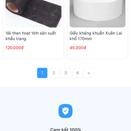
Vải than hoạt tính sản xuất
Giấy kháng khuẩn Xuân Lai
khẩu trang
khổ 170mm
120.000₫
45.000₫
1
2
3
4
»
Cam kết 100%