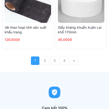
Vải than hoạt tính sản xuất
Giấy kháng khuẩn Xuân Lai
khẩu trang
khổ 170mm
120.000₫
45.000₫
1
2
3
4
»
Cam kết 100%