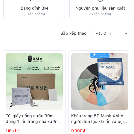
Băng dính 3M
Nguyên phụ liệu sản xuất
(1 sản phẩm)
(5 sản phẩm)
Sắp xếp theo
Mặc định
Túi giấy uống nước 90ml
Khẩu trang 5D Mask XALA
dùng 1 lần trong nhà xưởng,
người lớn lọc khuẩn và bụi
phòng sạch (250 chiếc /
trên 99% (10 chiếc/ túi)
Liên hệ
9.000₫
hộp)