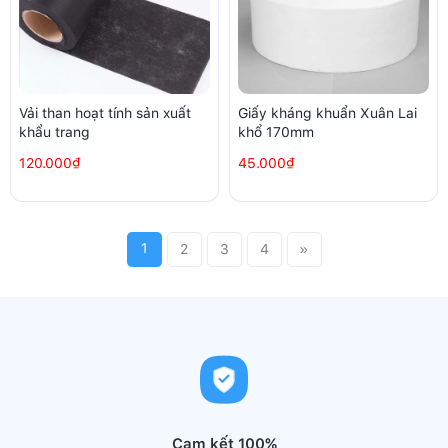
Vải than hoạt tính sản xuất
Giấy kháng khuẩn Xuân Lai
khẩu trang
khổ 170mm
120.000₫
45.000₫
1
2
3
4
»
Cam kết 100%