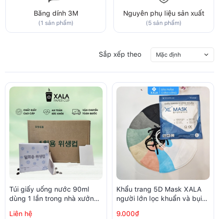
Băng dính 3M
Nguyên phụ liệu sản xuất
(1 sản phẩm)
(5 sản phẩm)
Sắp xếp theo
Mặc định
Túi giấy uống nước 90ml
Khẩu trang 5D Mask XALA
dùng 1 lần trong nhà xưởng,
người lớn lọc khuẩn và bụi
phòng sạch (250 chiếc /
trên 99% (10 chiếc/ túi)
Liên hệ
9.000₫
hộp)