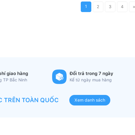
1
2
3
4
phí giao hàng
Đổi trả trong 7 ngày
ng TP Bắc Ninh
Kể từ ngày mua hàng
C TRÊN TOÀN QUỐC
Xem danh sách