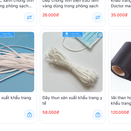
 xanh chống tĩnh
Dép chống tĩnh điện ESD tem
Khẩu trang
ong phòng sạch
vàng dùng trong phòng sạch
Doctor ma
amsung
chiếc)
26.000₫
35.000₫
 xuất khẩu trang
Dây thun sản xuất khẩu trang y
Vải than h
tế
khẩu tran
58.000₫
120.000₫