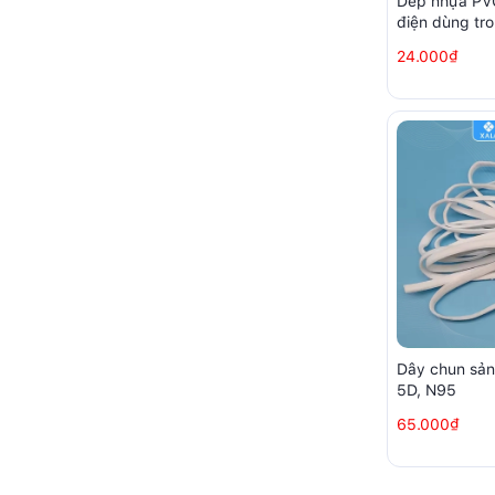
Dép nhựa PVC
điện dùng tr
nhà xưởng s
24.000₫
Dây chun sản
5D, N95
65.000₫