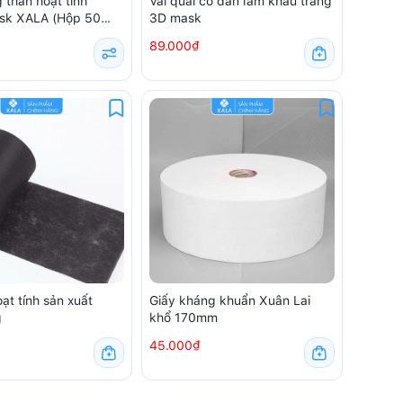
 than hoạt tính
Vải quai co dãn làm khẩu trang
sk XALA (Hộp 50
3D mask
89.000₫
oạt tính sản xuất
Giấy kháng khuẩn Xuân Lai
g
khổ 170mm
45.000₫