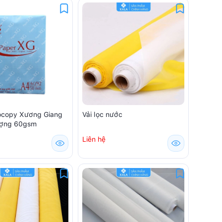
ocopy Xương Giang
Vải lọc nước
ượng 60gsm
Liên hệ