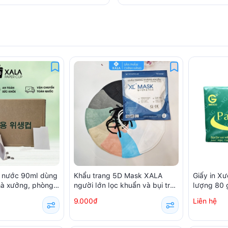
g nước 90ml dùng
Khẩu trang 5D Mask XALA
Giấy in X
nhà xưởng, phòng
người lớn lọc khuẩn và bụi trên
lượng 80
ếc / hộp)
99% (10 chiếc/ túi)
9.000₫
Liên hệ