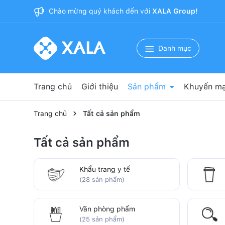
Chào mừng quý khách đến với
XALA Group!
Danh mục
Trang chủ
Giới thiệu
Sản phẩm
Khuyến mạ
Nguyên phụ liệu sản xuất
Băng dính 3M
Bảo hộ lao động
Vật tư y tế
Vật tư phòng sạch
Văn phòng phẩm
Cốc giấy
Khẩu trang y tế
Trang chủ
Tất cả sản phẩm
Tất cả sản phẩm
Khẩu trang y tế
(28 sản phẩm)
Văn phòng phẩm
(25 sản phẩm)