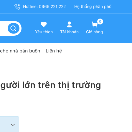
Hotline: 0965 221 222
Hệ thống phân phối
0
Yêu thích
Tài khoản
Giỏ hàng
cho nhà bán buôn
Liên hệ
ười lớn trên thị trường