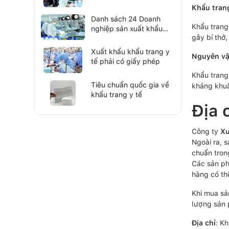
máy linh kiện điện tử
Khẩu trang
Danh sách 24 Doanh
Khẩu trang
nghiệp sản xuất khẩu
gây bí thở
trang y tế chống dịch
Covid-19
Xuất khẩu khẩu trang y
Nguyên vật
tế phải có giấy phép
Khẩu trang
Tiêu chuẩn quốc gia về
kháng khuẩ
khẩu trang y tế
Địa 
Công ty
Xu
Ngoài ra, 
chuẩn tron
Các sản ph
hàng có th
Khi mua sả
lượng sản 
Địa chỉ
: K