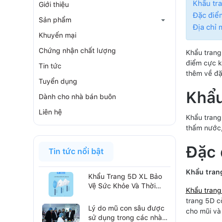
Khẩu tra
Giới thiệu
Đặc điể
Sản phẩm
Địa chỉ 
Khuyến mại
Chứng nhận chất lượng
Khẩu trang
điểm cực kỳ
Tin tức
thêm về đặ
Tuyển dụng
Khẩu
Dành cho nhà bán buôn
Liên hệ
Khẩu trang
thấm nước,
Đặc 
Tin tức nổi bật
Khẩu tran
Khẩu Trang 5D XL Bảo
Vệ Sức Khỏe Và Thời
Khẩu trang
Trang Trong Một Sản
trang 5D c
Phẩm
Lý do mũ con sâu được
cho mũi và
sử dụng trong các nhà