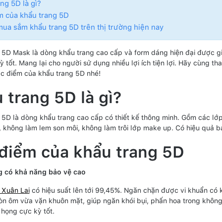
ng 5D là gì?
m của khẩu trang 5D
mua sắm khẩu trang 5D trên thị trường hiện nay
 5D Mask là dòng khẩu trang cao cấp và form dáng hiện đại được giớ
 tốt. Mang lại cho người sử dụng nhiều lợi ích tiện lợi. Hãy cùng th
c điểm của khẩu trang 5D nhé!
 trang 5D là gì?
 5D là dòng khẩu trang cao cấp có thiết kế thông minh. Gồm các lớ
 không làm lem son môi, không làm trôi lớp make up. Có hiệu quả b
điểm của khẩu trang 5D
g có khả năng bảo vệ cao
 Xuân Lai
có hiệu suất lên tới 99,45%. Ngăn chặn được vi khuẩn có 
òn ôm vừa vặn khuôn mặt, giúp ngăn khói bụi, phấn hoa trong không 
 họng cực kỳ tốt.