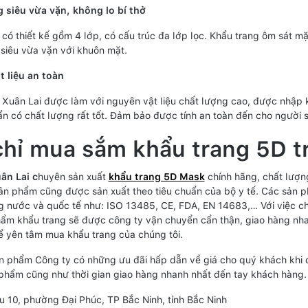
 siêu vừa vặn, không lo bí thở
 có thiết kế gồm 4 lớp, có cấu trúc đa lớp lọc. Khẩu trang ôm sát
, siêu vừa vặn với khuôn mặt.
 liệu an toàn
 Xuân Lai được làm với nguyên vật liệu chất lượng cao, được nhập kh
n có chất lượng rất tốt. Đảm bảo được tính an toàn đến cho người 
chỉ mua sắm khẩu trang 5D tr
ân Lai c
huyên sản xuất
khẩu trang 5D Mask
chính hãng, chất lượng
sản phẩm cũng được sản xuất theo tiêu chuẩn của bộ y tế. Các sản 
g nước và quốc tế như: ISO 13485, CE, FDA, EN 14683,… Với việc c
ẩm khẩu trang sẽ được công ty vận chuyển cẩn thận, giao hàng nh
ể yên tâm mua khẩu trang của chúng tôi.
n phẩm Công ty có những ưu đãi hấp dẫn về giá cho quý khách khi đ
phẩm cũng như thời gian giao hàng nhanh nhất đến tay khách hàng.
hu 10, phường Đại Phúc, TP Bắc Ninh, tỉnh Bắc Ninh