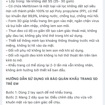
+ Lớp trong: Vải không dệt SS (25- 30 gsm)
– Có chứa Meltblown là một loại vải lọc không dệt sợi siêu
mịn với thành phần 100% tơ sợi Poly propylene (PP), có thể
lọc khuẩn đạt 99,9%, kháng nước, chống bụi, chống mùi hôi.
– Form 3D giúp khẩu trang ôm gọn vào mặt, ngăn chặn virus
và bụi bẩn xâm nhập, chống lem son môi.
– Thun đeo có độ co giãn tốt tạo cảm giác thoải mái, không
gây đau tai, không gây khó thở trong khi sử dụng.
– Thiết kế thông minh tạo khoảng thông thoáng trước mũi và
miệng, không bị hít vào da mặt.
– Đối với phụ nữ không bị lem son môi khi sử dụng.
– Đối với người đeo kính không lo hơi thở thoát lên trên làm
kính bị mờ.
– Khẩu trang có thể dùng lại 2-3 lần mà vẫn không nhăn,
không ảnh hưởng bởi thiết kế ban đầu.
HƯỚNG DẪN SỬ DỤNG VÀ BẢO QUẢN KHẨU TRANG 5D
TRẺ EM
Bước 1: Dùng 2 tay sạch để mở khẩu trang.
Bước 2: Mang 2 dây qua tai. Điều chỉnh dây cho vừa với
khuôn mặt và tạo cảm giác dễ chịu.