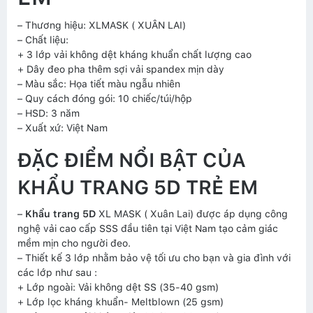
– Thương hiệu: XLMASK ( XUÂN LAI)
– Chất liệu:
+ 3 lớp vải không dệt kháng khuẩn chất lượng cao
+ Dây đeo pha thêm sợi vải spandex mịn dày
– Màu sắc: Họa tiết màu ngẫu nhiên
– Quy cách đóng gói: 10 chiếc/túi/hộp
– HSD: 3 năm
– Xuất xứ: Việt Nam
ĐẶC ĐIỂM NỔI BẬT CỦA
KHẨU TRANG 5D TRẺ EM
–
Khẩu trang 5D
XL MASK ( Xuân Lai) được áp dụng công
nghệ vải cao cấp SSS đầu tiên tại Việt Nam tạo cảm giác
mềm mịn cho người đeo.
– Thiết kế 3 lớp nhằm bảo vệ tối ưu cho bạn và gia đình với
các lớp như sau :
+ Lớp ngoài: Vải không dệt SS (35-40 gsm)
+ Lớp lọc kháng khuẩn- Meltblown (25 gsm)