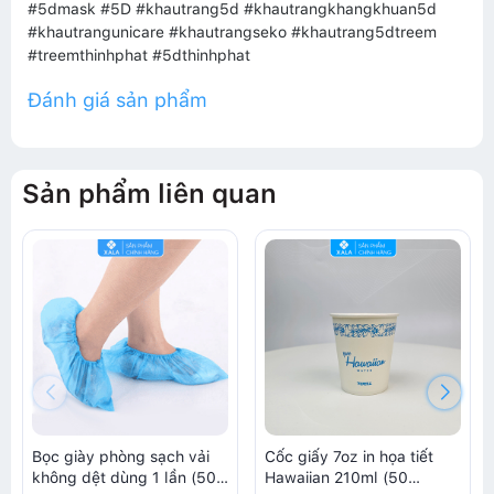
#5dmask #5D #khautrang5d #khautrangkhangkhuan5d
#khautrangunicare #khautrangseko #khautrang5dtreem
#treemthinhphat #5dthinhphat
Đánh giá sản phẩm
Sản phẩm liên quan
Bọc giày phòng sạch vải
Cốc giấy 7oz in họa tiết
không dệt dùng 1 lần (50
Hawaiian 210ml (50