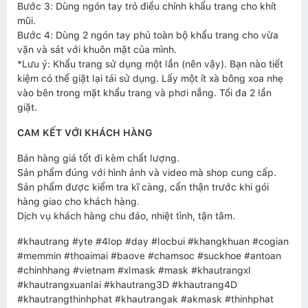
Bước 3: Dùng ngón tay trỏ điều chỉnh khẩu trang cho khít
mũi.
Bước 4: Dùng 2 ngón tay phủ toàn bộ khẩu trang cho vừa
vặn và sát với khuôn mặt của mình.
*Lưu ý: Khẩu trang sử dụng một lần (nên vậy). Bạn nào tiết
kiệm có thể giặt lại tái sử dụng. Lấy một ít xà bông xoa nhẹ
vào bên trong mặt khẩu trang và phơi nắng. Tối đa 2 lần
giặt.
CAM KẾT VỚI KHÁCH HÀNG
Bán hàng giá tốt đi kèm chất lượng.
Sản phẩm đúng với hình ảnh và video mà shop cung cấp.
Sản phẩm được kiểm tra kĩ càng, cẩn thận trước khi gói
hàng giao cho khách hàng.
Dịch vụ khách hàng chu đáo, nhiệt tình, tận tâm.
#khautrang #yte #4lop #day #locbui #khangkhuan #cogian
#memmin #thoaimai #baove #chamsoc #suckhoe #antoan
#chinhhang #vietnam #xlmask #mask #khautrangxl
#khautrangxuanlai #khautrang3D #khautrang4D
#khautrangthinhphat #khautrangak #akmask #thinhphat