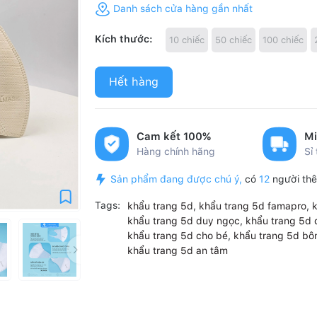
Danh sách cửa hàng gần nhất
Kích thước:
10 chiếc
50 chiếc
100 chiếc
Hết hàng
Cam kết 100%
Mi
Hàng chính hãng
Sỉ
Sản phẩm đang được chú ý,
có
12
người thê
Tags:
khẩu trang 5d
,
khẩu trang 5d famapro
,
khẩu trang 5d duy ngọc
,
khẩu trang 5d
khẩu trang 5d cho bé
,
khẩu trang 5d bô
khẩu trang 5d an tâm