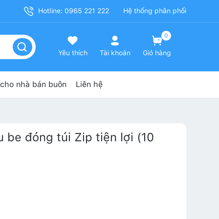
Hotline: 0965 221 222
Hệ thống phân phối
0
Yêu thích
Tài khoản
Giỏ hàng
cho nhà bán buôn
Liên hệ
be đóng túi Zip tiện lợi (10