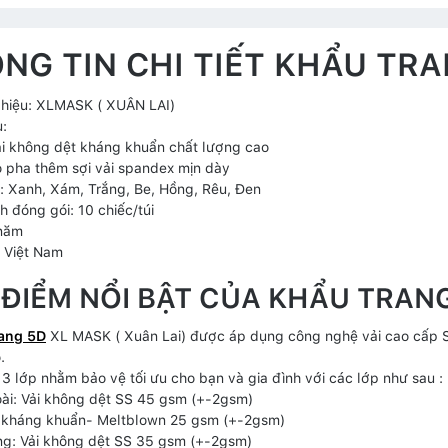
NG TIN CHI TIẾT KHẨU TR
hiệu: XLMASK ( XUÂN LAI)
u:
ải không dệt kháng khuẩn chất lượng cao
 pha thêm sợi vải spandex mịn dày
: Xanh, Xám, Trắng, Be, Hồng, Rêu, Đen
h đóng gói: 10 chiếc/túi
 năm
: Việt Nam
 ĐIỂM NỔI BẬT CỦA KHẨU TRAN
ang 5D
XL MASK ( Xuân Lai) được áp dụng công nghệ vải cao cấp S
.
ế 3 lớp nhằm bảo vệ tối ưu cho bạn và gia đình với các lớp như sau :
ài: Vải không dệt SS 45 gsm (+-2gsm)
 kháng khuẩn- Meltblown 25 gsm (+-2gsm)
ng: Vải không dệt SS 35 gsm (+-2gsm)