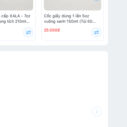
o cấp XALA - 7oz
Cốc giấy dùng 1 lần 5oz
Cốc giấ
dung tích 210ml
vuông xanh 150ml (Túi 50
hoa lá 
)
chiếc)
chiếc)
25.000₫
25.000