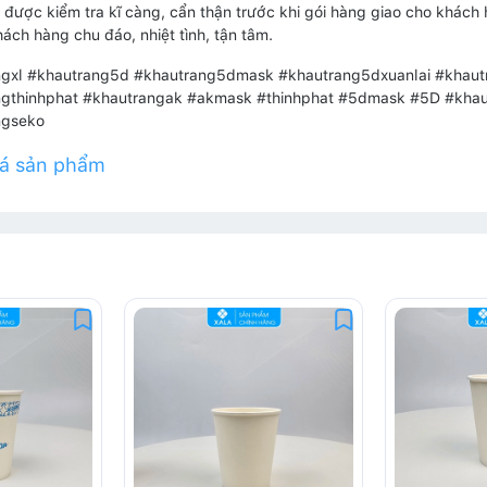
được kiểm tra kĩ càng, cẩn thận trước khi gói hàng giao cho khách 
hách hàng chu đáo, nhiệt tình, tận tâm.
ngxl #khautrang5d #khautrang5dmask #khautrang5dxuanlai #khaut
ngthinhphat #khautrangak #akmask #thinhphat #5dmask #5D #kha
ngseko
iá sản phẩm