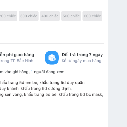
200 chiếc
300 chiếc
400 chiếc
500 chiếc
600 chiếc
ễn phí giao hàng
Đổi trả trong 7 ngày
 trong TP Bắc Ninh
Kể từ ngày mua hàng
m vào giỏ hàng,
1
người đang xem.
khẩu trang 5d em bé
,
khẩu trang 5d duy quân
,
 duy khánh
,
khẩu trang 5d cường thịnh
,
ng sen vàng
,
khẩu trang 5d bé
,
khẩu trang 5d bc mask
,