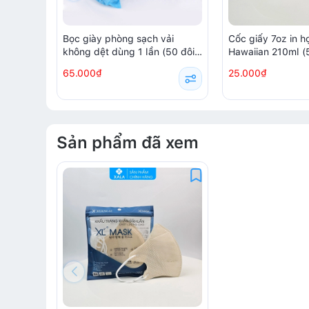
Bọc giày phòng sạch vải
Cốc giấy 7oz in họ
không dệt dùng 1 lần (50 đôi/
Hawaiian 210ml (5
túi)
65.000₫
25.000₫
Sản phẩm đã xem