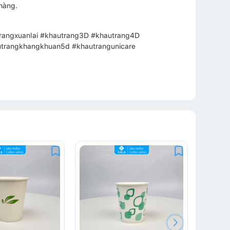
hàng.
rangxuanlai #khautrang3D #khautrang4D
utrangkhangkhuan5d #khautrangunicare