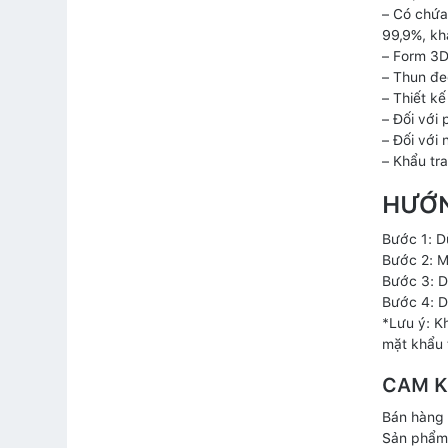
– Có chứa
99,9%, kh
– Form 3D
– Thun đe
– Thiết k
– Đối với
– Đối với 
– Khẩu tr
HƯỚN
Bước 1: D
Bước 2: M
Bước 3: D
Bước 4: D
*Lưu ý: Kh
mặt khẩu t
CAM K
Bán hàng 
Sản phẩm 