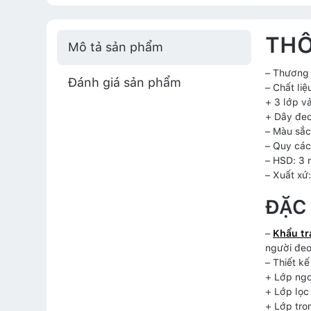
THÔ
Mô tả sản phẩm
– Thương 
Đánh giá sản phẩm
– Chất liệ
+ 3 lớp v
+ Dây đeo
– Màu sắc
– Quy các
– HSD: 3
– Xuất xứ
ĐẶC
–
Khẩu tr
người đeo
– Thiết k
+ Lớp ngo
+ Lớp lọc
+ Lớp tro