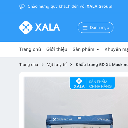
Chào mừng quý khách đến với
XALA Group!
Danh mục
Trang chủ
Giới thiệu
Sản phẩm
Khuyến mạ
Nguyên phụ liệu sản xuất
Băng dính 3M
Bảo hộ lao động
Vật tư y tế
Vật tư phòng sạch
Văn phòng phẩm
Cốc giấy
Khẩu trang y tế
Trang chủ
Vật tư y tế
Khẩu trang 5D XL Mask màu 