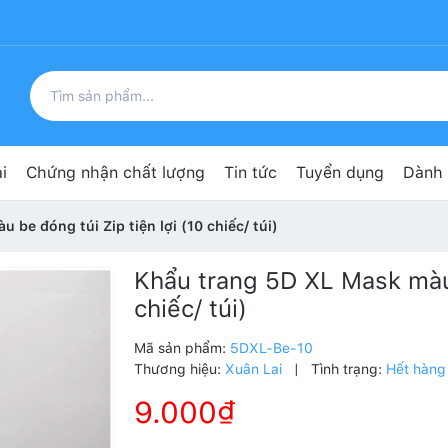
i
Chứng nhận chất lượng
Tin tức
Tuyển dụng
Dành 
be đóng túi Zip tiện lợi (10 chiếc/ túi)
Khẩu trang 5D XL Mask màu 
chiếc/ túi)
Mã sản phẩm:
5DXL-Be-10
Thương hiệu:
Xuân Lai
|
Tình trạng:
Hết hàng
9.000₫