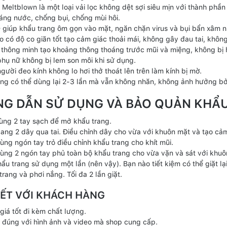
 Meltblown là một loại vải lọc không dệt sợi siêu mịn với thành phần
áng nước, chống bụi, chống mùi hôi.
 giúp khẩu trang ôm gọn vào mặt, ngăn chặn virus và bụi bẩn xâm n
o có độ co giãn tốt tạo cảm giác thoải mái, không gây đau tai, khôn
ế thông minh tạo khoảng thông thoáng trước mũi và miệng, không bị 
 phụ nữ không bị lem son môi khi sử dụng.
người đeo kính không lo hơi thở thoát lên trên làm kính bị mờ.
ang có thể dùng lại 2-3 lần mà vẫn không nhăn, không ảnh hưởng bởi
G DẪN SỬ DỤNG VÀ BẢO QUẢN KHẨU
ùng 2 tay sạch để mở khẩu trang.
ang 2 dây qua tai. Điều chỉnh dây cho vừa với khuôn mặt và tạo cảm
ùng ngón tay trỏ điều chỉnh khẩu trang cho khít mũi.
ùng 2 ngón tay phủ toàn bộ khẩu trang cho vừa vặn và sát với khuô
ẩu trang sử dụng một lần (nên vậy). Bạn nào tiết kiệm có thể giặt lạ
rang và phơi nắng. Tối đa 2 lần giặt.
ẾT VỚI KHÁCH HÀNG
giá tốt đi kèm chất lượng.
đúng với hình ảnh và video mà shop cung cấp.