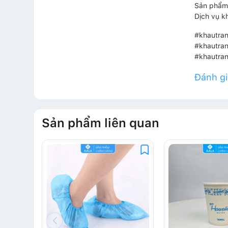
Sản phẩm 
Dịch vụ k
#khautra
#khautra
#khautra
Đánh g
Sản phẩm liên quan