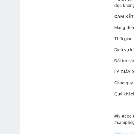
độc khôn
CAM KẾT
Mang đến 
Thời gian
Dịch vụ k
Đổi trả sả
LY GIẤY 
Chúc quý 
Quý khách
#ly #coc 
#sampling