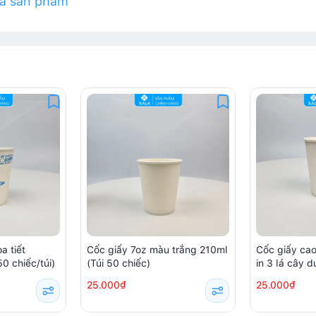
iá sản phẩm
a tiết
Cốc giấy 7oz màu trắng 210ml
Cốc giấy ca
0 chiếc/túi)
(Túi 50 chiếc)
in 3 lá cây 
(50 chiếc/túi
25.000₫
25.000₫