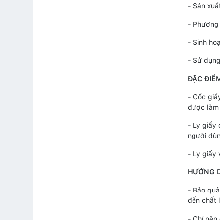
- Sản xuất
- Phương 
- Sinh hoạ
- Sử dụng 
ĐẶC ĐIỂM
- Cốc giấ
được làm 
- Ly giấy
người dùn
- Ly giấy
HƯỚNG 
- Bảo quả
đến chất 
- Chỉ nên