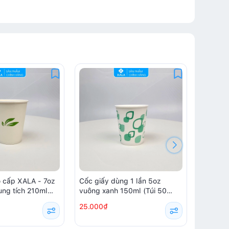
o cấp XALA - 7oz
Cốc giấy dùng 1 lần 5oz
Cốc giấ
dung tích 210ml
vuông xanh 150ml (Túi 50
hoa lá 
)
chiếc)
chiếc)
25.000₫
25.000