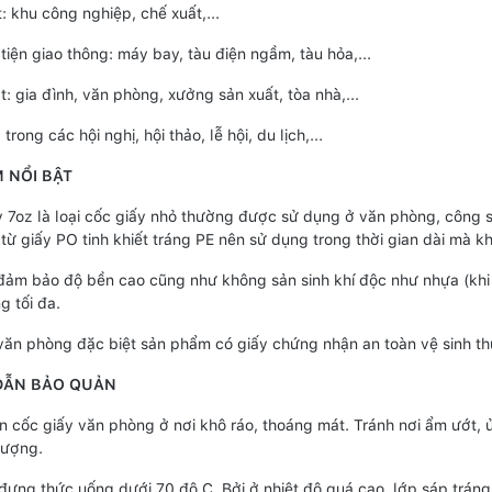
: khu công nghiệp, chế xuất,...
tiện giao thông: máy bay, tàu điện ngầm, tàu hỏa,...
t: gia đình, văn phòng, xưởng sản xuất, tòa nhà,...
trong các hội nghị, hội thảo, lễ hội, du lịch,...
 NỔI BẬT
y 7oz là loại cốc giấy nhỏ thường được sử dụng ở văn phòng, công s
từ giấy PO tinh khiết tráng PE nên sử dụng trong thời gian dài mà 
 đảm bảo độ bền cao cũng như không sản sinh khí độc như nhựa (khi
g tối đa.
 văn phòng đặc biệt sản phẩm có giấy chứng nhận an toàn vệ sinh th
DẪN BẢO QUẢN
n cốc giấy văn phòng ở nơi khô ráo, thoáng mát. Tránh nơi ẩm ướt, ủ
lượng.
 đựng thức uống dưới 70 độ C. Bởi ở nhiệt độ quá cao, lớp sáp tráng 