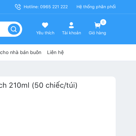
Hotline: 0965 221 222
Hệ thống phân phối
0
Yêu thích
Tài khoản
Giỏ hàng
cho nhà bán buôn
Liên hệ
ch 210ml (50 chiếc/túi)