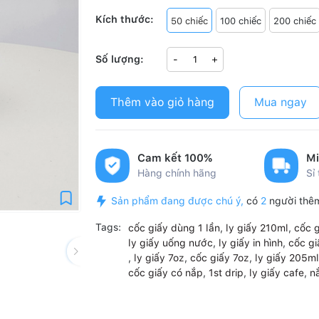
Kích thước:
50 chiếc
100 chiếc
200 chiếc
Số lượng:
-
+
Thêm vào giỏ hàng
Mua ngay
Cam kết 100%
Mi
Hàng chính hãng
Sỉ
Sản phẩm đang được chú ý,
có
2
người thêm
Tags:
cốc giấy dùng 1 lần
,
ly giấy 210ml
,
cốc g
ly giấy uống nước
,
ly giấy in hình
,
cốc g
,
ly giấy 7oz
,
cốc giấy 7oz
,
ly giấy 205ml
cốc giấy có nắp
,
1st drip
,
ly giấy cafe
,
n