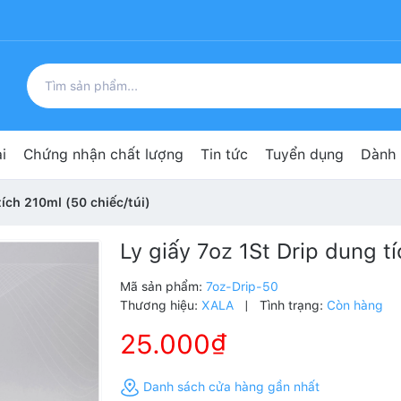
i
Chứng nhận chất lượng
Tin tức
Tuyển dụng
Dành 
tích 210ml (50 chiếc/túi)
Ly giấy 7oz 1St Drip dung tí
Mã sản phẩm:
7oz-Drip-50
Thương hiệu:
XALA
|
Tình trạng:
Còn hàng
25.000₫
Danh sách cửa hàng gần nhất