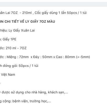
uân Lai 7OZ - 210ml , Cốc giấy dùng 1 lần 50pcs / 1 túi
N CHI TIẾT VỀ LY GIẤY 7OZ MÀU
hiệu: Ly Giấy Xuân Lai
u: Giấy 1PE
ước: 210 ml - 7OZ
ước : Miệng : 72mm x Đáy : 50mm x Cao : 80mm (+-5mm)
h đóng gói: 50pcs / 1 túi
: Việt Nam
G
y được sử dụng cho nhà hàng, khách sạn,...
g cộng: bệnh viện, trường học,...