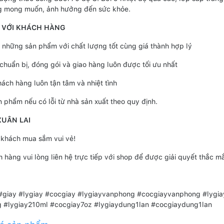
g mong muốn, ảnh hưởng đến sức khỏe.
 VỚI KHÁCH HÀNG
những sản phẩm với chất lượng tốt cùng giá thành hợp lý
 chuẩn bị, đóng gói và giao hàng luôn được tối ưu nhất
hách hàng luôn tận tâm và nhiệt tình
n phẩm nếu có lỗi từ nhà sản xuất theo quy định.
XUÂN LAI
khách mua sắm vui vẻ!
 hàng vui lòng liên hệ trực tiếp với shop để được giải quyết thắc 
#giay #lygiay #cocgiay #lygiayvanphong #cocgiayvanphong #lygia
 #lygiay210ml #cocgiay7oz #lygiaydung1lan #cocgiaydung1lan