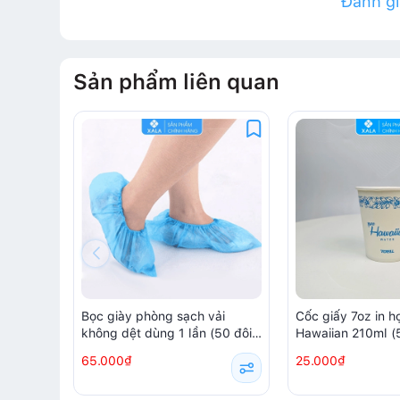
Đánh g
Sản phẩm liên quan
Bọc giày phòng sạch vải
Cốc giấy 7oz in họ
không dệt dùng 1 lần (50 đôi/
Hawaiian 210ml (5
túi)
65.000₫
25.000₫