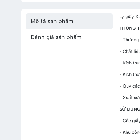
Ly giấy X
Mô tả sản phẩm
THÔNG TI
Đánh giá sản phẩm
- Thương 
- Chất liệ
- Kích th
- Kích th
- Quy các
- Xuất xứ
SỬ DỤN
- Cốc giấ
- Khu côn