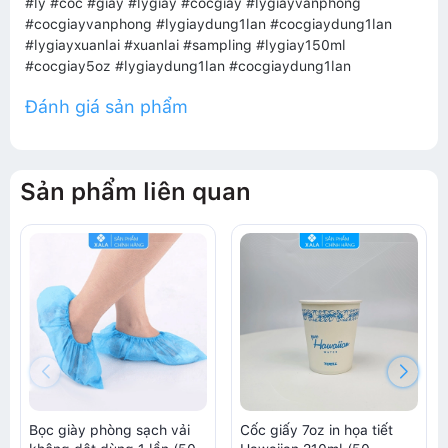
#ly #coc #giay #lygiay #cocgiay #lygiayvanphong
#cocgiayvanphong #lygiaydung1lan #cocgiaydung1lan
#lygiayxuanlai #xuanlai #sampling #lygiay150ml
#cocgiay5oz #lygiaydung1lan #cocgiaydung1lan
Đánh giá sản phẩm
Sản phẩm liên quan
Bọc giày phòng sạch vải
Cốc giấy 7oz in họa tiết