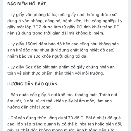
ĐẶC ĐIỂM NỔI BẬT
- Ly giấy văn phòng là loại cốc giấy nhỏ thường được sử
dụng ở văn phòng, công sở, bệnh viện, khu công nghiệp. Ly
giấy một lớp 3OZ được làm từ giấy PO tinh khiết tráng PE
nên sử dụng trong thời gian dài mà không bị mềm.
- Ly giấy 150ml đảm bảo độ bền cao cũng như không sản
sinh khí độc như nhựa (khi đựng chất lỏng nhiệt độ cao)
nhằm bảo vệ sức khỏe người dùng tối đa.
- Ly giấy 5oz đặc biệt sản phẩm có giấy chứng nhận an
toàn vệ sinh thực phẩm, thân thiện với môi trường.
HƯỚNG DẪN BẢO QUẢN
- Bảo quản cốc giấy ở nơi khô ráo, thoáng mát. Tránh nơi
ẩm ướt, ủ dột. Vì có thể khiến giấy bị ẩm mốc, làm ảnh
hưởng đến chất lượng.
- Chỉ nên đựng thức uống dưới 70 độ C. Bởi ở nhiệt độ quá
cao, lớp sáp tráng quanh ly có thể bị hòa tan hoặc biến đổi,
gây ra chất độc không mong muốn, ảnh hưởng đến sức