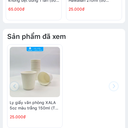
không dệt dùng 1 lần (50
Hawaiian 210ml (50
đôi/ túi)
chiếc/túi)
65.000₫
25.000₫
Sản phẩm đã xem
Ly giấy văn phòng XALA
5oz màu trắng 150ml (Túi
50 chiếc)
25.000₫