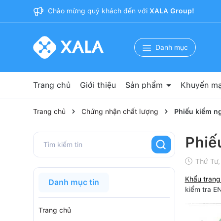
Chào mừng quý khách đến với
XALA Group!
Danh mục
Trang chủ
Giới thiệu
Sản phẩm
Khuyến mạ
Nguyên phụ liệu sản xuất
Băng dính 3M
Bảo hộ lao động
Vật tư y tế
Vật tư phòng sạch
Văn phòng phẩm
Cốc giấy
Khẩu trang y tế
Trang chủ
Chứng nhận chất lượng
Phiếu kiểm n
Phiế
Thứ Tư,
Khẩu trang
Danh mục tin
kiểm tra E
Trang chủ