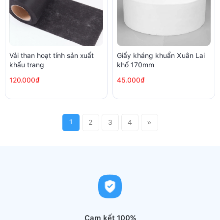
Vải than hoạt tính sản xuất
Giấy kháng khuẩn Xuân Lai
khẩu trang
khổ 170mm
120.000₫
45.000₫
1
2
3
4
»
Cam kết 100%