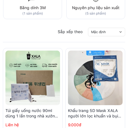
Băng dính 3M
Nguyên phụ liệu sản xuất
(1 sản phẩm)
(5 sản phẩm)
Sắp xếp theo
Mặc định
Túi giấy uống nước 90ml
Khẩu trang 5D Mask XALA
dùng 1 lần trong nhà xưởng,
người lớn lọc khuẩn và bụi
phòng sạch (250 chiếc /
trên 99% (10 chiếc/ túi)
Liên hệ
9.000₫
hộp)