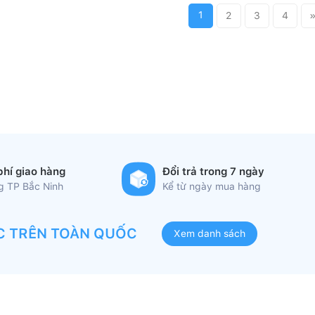
1
2
3
4
phí giao hàng
Đổi trả trong 7 ngày
ng TP Bắc Ninh
Kể từ ngày mua hàng
C TRÊN TOÀN QUỐC
Xem danh sách