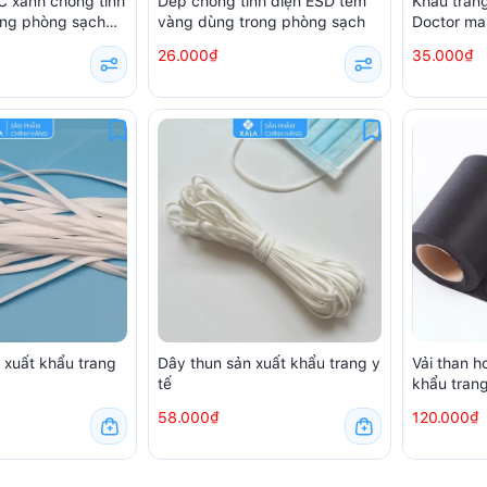
 xanh chống tĩnh
Dép chống tĩnh điện ESD tem
Khẩu trang
ong phòng sạch
vàng dùng trong phòng sạch
Doctor ma
amsung
chiếc)
26.000₫
35.000₫
 xuất khẩu trang
Dây thun sản xuất khẩu trang y
Vải than h
tế
khẩu tran
58.000₫
120.000₫