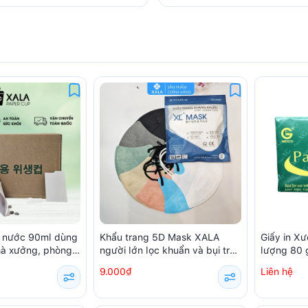
g nước 90ml dùng
Khẩu trang 5D Mask XALA
Giấy in X
nhà xưởng, phòng
người lớn lọc khuẩn và bụi trên
lượng 80
ếc / hộp)
99% (10 chiếc/ túi)
9.000₫
Liên hệ