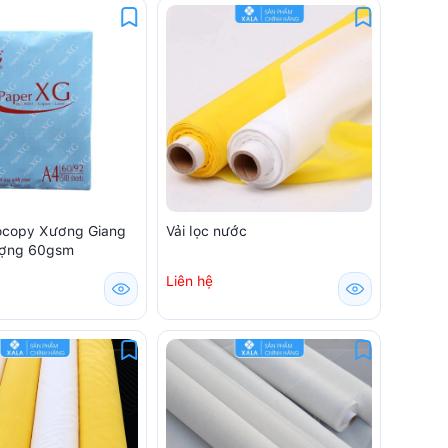
ocopy Xương Giang
Vải lọc nước
ượng 60gsm
Liên hệ