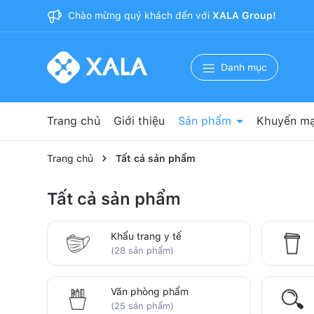
Chào mừng quý khách đến với
XALA Group!
Danh mục
Trang chủ
Giới thiệu
Sản phẩm
Khuyến mạ
Nguyên phụ liệu sản xuất
Băng dính 3M
Bảo hộ lao động
Vật tư y tế
Vật tư phòng sạch
Văn phòng phẩm
Cốc giấy
Khẩu trang y tế
Trang chủ
Tất cả sản phẩm
Tất cả sản phẩm
Khẩu trang y tế
(28 sản phẩm)
Văn phòng phẩm
(25 sản phẩm)