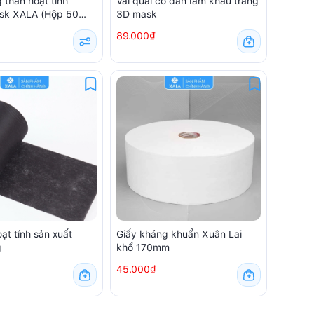
 than hoạt tính
Vải quai co dãn làm khẩu trang
sk XALA (Hộp 50
3D mask
89.000₫
oạt tính sản xuất
Giấy kháng khuẩn Xuân Lai
g
khổ 170mm
45.000₫