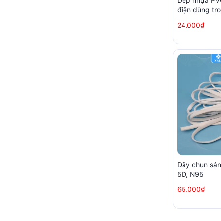
Dép nhựa PVC
điện dùng tr
nhà xưởng s
24.000₫
Dây chun sản
5D, N95
65.000₫