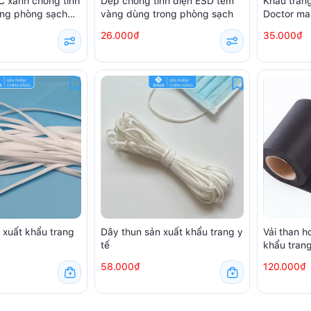
 xanh chống tĩnh
Dép chống tĩnh điện ESD tem
Khẩu trang
ong phòng sạch
vàng dùng trong phòng sạch
Doctor ma
amsung
chiếc)
26.000₫
35.000₫
 xuất khẩu trang
Dây thun sản xuất khẩu trang y
Vải than h
tế
khẩu tran
58.000₫
120.000₫