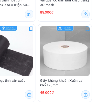
 than hoạt tính
Vải quai co dãn làm khẩu trang
sk XALA (Hộp 50
3D mask
89.000₫
oạt tính sản xuất
Giấy kháng khuẩn Xuân Lai
g
khổ 170mm
45.000₫