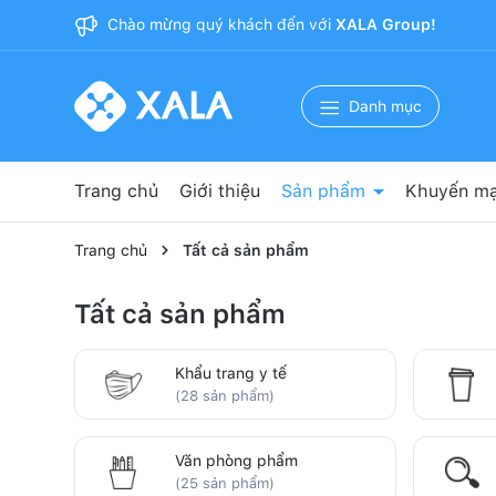
Chào mừng quý khách đến với
XALA Group!
Danh mục
Trang chủ
Giới thiệu
Sản phẩm
Khuyến mạ
Nguyên phụ liệu sản xuất
Băng dính 3M
Bảo hộ lao động
Vật tư y tế
Vật tư phòng sạch
Văn phòng phẩm
Cốc giấy
Khẩu trang y tế
Trang chủ
Tất cả sản phẩm
Tất cả sản phẩm
Khẩu trang y tế
(28 sản phẩm)
Văn phòng phẩm
(25 sản phẩm)