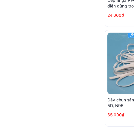
Dép nhựa PVC
điện dùng tr
nhà xưởng s
24.000₫
Dây chun sản
5D, N95
65.000₫