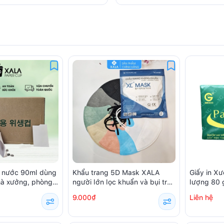
g nước 90ml dùng
Khẩu trang 5D Mask XALA
Giấy in X
nhà xưởng, phòng
người lớn lọc khuẩn và bụi trên
lượng 80
ếc / hộp)
99% (10 chiếc/ túi)
9.000₫
Liên hệ