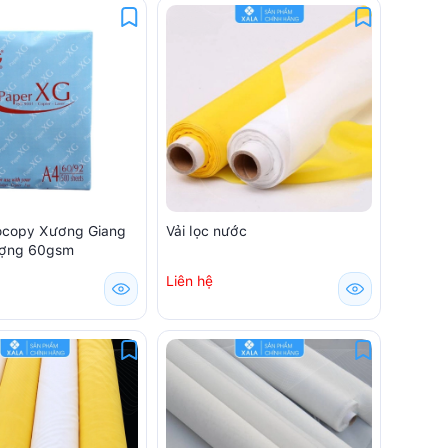
ocopy Xương Giang
Vải lọc nước
ượng 60gsm
Liên hệ