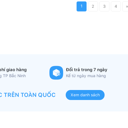
1
2
3
4
phí giao hàng
Đổi trả trong 7 ngày
ng TP Bắc Ninh
Kể từ ngày mua hàng
C TRÊN TOÀN QUỐC
Xem danh sách