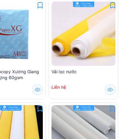
ocopy Xương Giang
Vải lọc nước
ượng 60gsm
Liên hệ