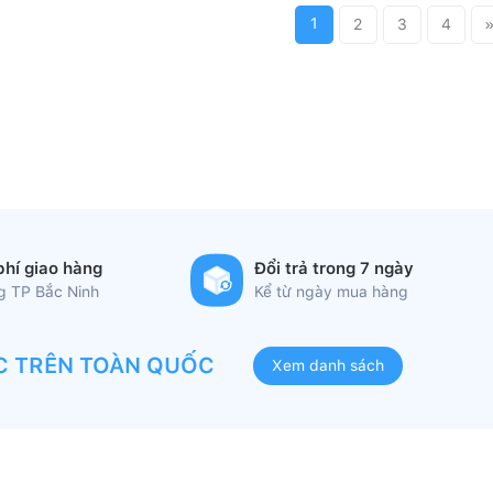
1
2
3
4
phí giao hàng
Đổi trả trong 7 ngày
ng TP Bắc Ninh
Kể từ ngày mua hàng
C TRÊN TOÀN QUỐC
Xem danh sách