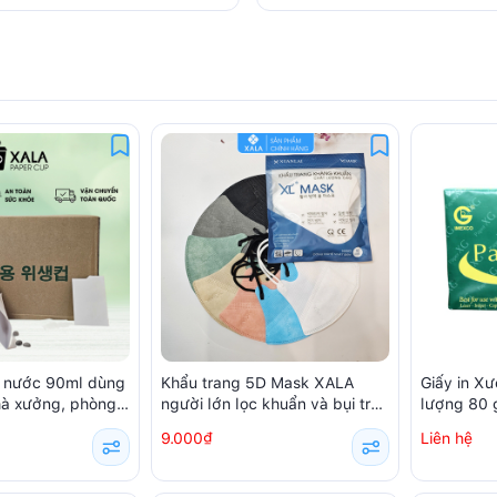
g nước 90ml dùng
Khẩu trang 5D Mask XALA
Giấy in X
nhà xưởng, phòng
người lớn lọc khuẩn và bụi trên
lượng 80
ếc / hộp)
99% (10 chiếc/ túi)
9.000₫
Liên hệ