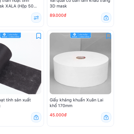
 than hoạt tính
Vải quai co dãn làm khẩu trang
sk XALA (Hộp 50
3D mask
89.000₫
oạt tính sản xuất
Giấy kháng khuẩn Xuân Lai
g
khổ 170mm
45.000₫