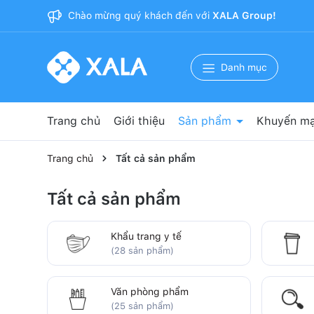
Chào mừng quý khách đến với
XALA Group!
Danh mục
Trang chủ
Giới thiệu
Sản phẩm
Khuyến mạ
Nguyên phụ liệu sản xuất
Băng dính 3M
Bảo hộ lao động
Vật tư y tế
Vật tư phòng sạch
Văn phòng phẩm
Cốc giấy
Khẩu trang y tế
Trang chủ
Tất cả sản phẩm
Tất cả sản phẩm
Khẩu trang y tế
(28 sản phẩm)
Văn phòng phẩm
(25 sản phẩm)