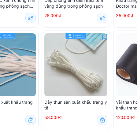
 xanh chống tĩnh
Dép chống tĩnh điện ESD tem
Khẩu trang
ong phòng sạch
vàng dùng trong phòng sạch
Doctor ma
amsung
chiếc)
26.000₫
35.000₫
 xuất khẩu trang
Dây thun sản xuất khẩu trang y
Vải than h
tế
khẩu tran
58.000₫
120.000₫