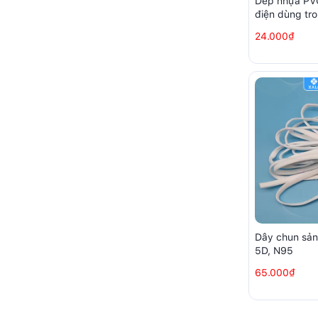
Dép nhựa PVC
điện dùng tr
nhà xưởng s
24.000₫
Dây chun sản
5D, N95
65.000₫