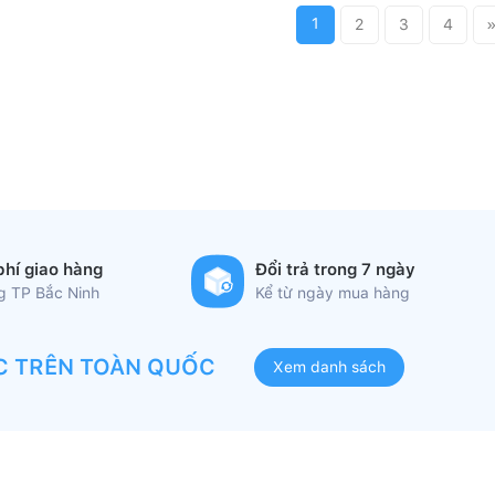
1
2
3
4
phí giao hàng
Đổi trả trong 7 ngày
ng TP Bắc Ninh
Kể từ ngày mua hàng
C TRÊN TOÀN QUỐC
Xem danh sách