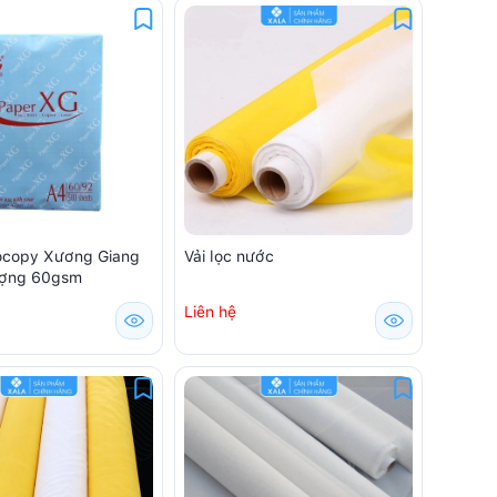
ocopy Xương Giang
Vải lọc nước
ượng 60gsm
Liên hệ