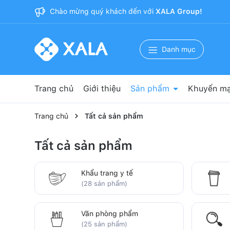
Chào mừng quý khách đến với
XALA Group!
Danh mục
Trang chủ
Giới thiệu
Sản phẩm
Khuyến mạ
Nguyên phụ liệu sản xuất
Băng dính 3M
Bảo hộ lao động
Vật tư y tế
Vật tư phòng sạch
Văn phòng phẩm
Cốc giấy
Khẩu trang y tế
Trang chủ
Tất cả sản phẩm
Tất cả sản phẩm
Khẩu trang y tế
(28 sản phẩm)
Văn phòng phẩm
(25 sản phẩm)