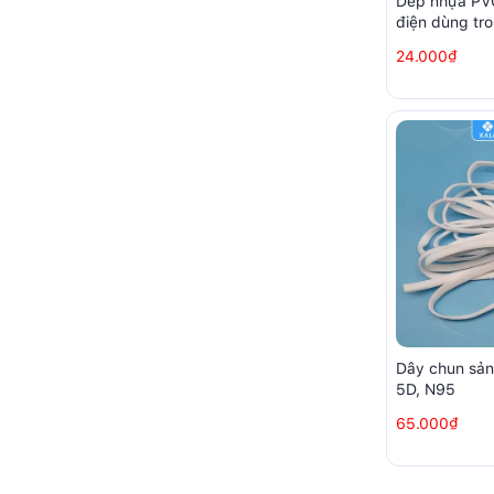
Dép nhựa PVC
điện dùng tr
nhà xưởng s
24.000₫
Dây chun sản
5D, N95
65.000₫