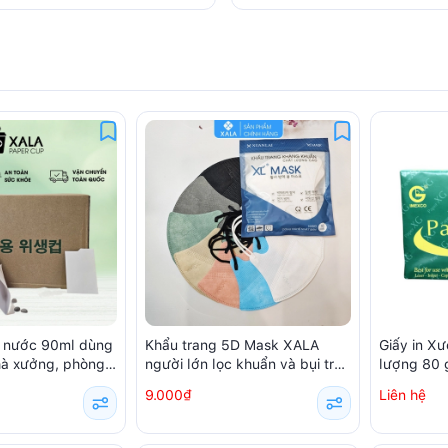
g nước 90ml dùng
Khẩu trang 5D Mask XALA
Giấy in X
nhà xưởng, phòng
người lớn lọc khuẩn và bụi trên
lượng 80
ếc / hộp)
99% (10 chiếc/ túi)
9.000₫
Liên hệ