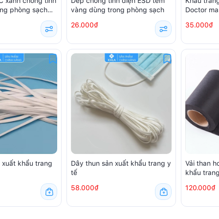
 xanh chống tĩnh
Dép chống tĩnh điện ESD tem
Khẩu trang
ong phòng sạch
vàng dùng trong phòng sạch
Doctor ma
amsung
chiếc)
26.000₫
35.000₫
 xuất khẩu trang
Dây thun sản xuất khẩu trang y
Vải than h
tế
khẩu tran
58.000₫
120.000₫