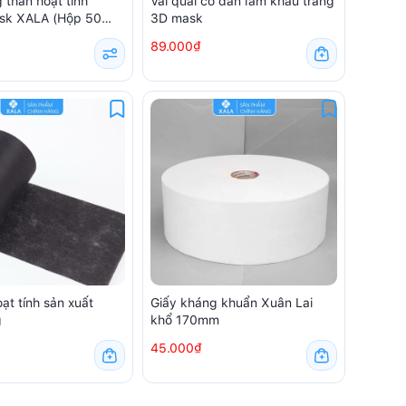
 than hoạt tính
Vải quai co dãn làm khẩu trang
sk XALA (Hộp 50
3D mask
89.000₫
oạt tính sản xuất
Giấy kháng khuẩn Xuân Lai
g
khổ 170mm
45.000₫