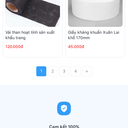
Vải than hoạt tính sản xuất
Giấy kháng khuẩn Xuân Lai
khẩu trang
khổ 170mm
120.000₫
45.000₫
1
2
3
4
»
Cam kết 100%