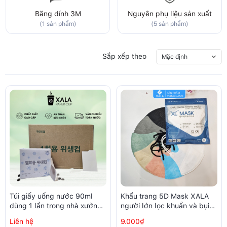
Băng dính 3M
Nguyên phụ liệu sản xuất
(1 sản phẩm)
(5 sản phẩm)
Sắp xếp theo
Mặc định
Túi giấy uống nước 90ml
Khẩu trang 5D Mask XALA
dùng 1 lần trong nhà xưởng,
người lớn lọc khuẩn và bụi
phòng sạch (250 chiếc /
trên 99% (10 chiếc/ túi)
Liên hệ
9.000₫
hộp)